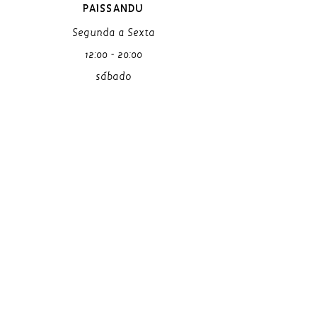
PAISSANDU
Segunda a Sexta
12:00 - 20:00
sábado
12:00 - 18:00
PONTO CHIC | PARAíSO AO LADO DO
PÁTIO PAULISTA
Segunda a Domingo
12:00 - 00:00
PONTO CHIC - PERDIZES | LARGO
PERICLES
Segunda a Domingo
12:00 - 00:00